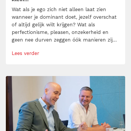
Wat als je ego zich niet alleen laat zien
wanneer je dominant doet, jezelf overschat
of altijd gelijk wilt krijgen? Wat als
perfectionisme, pleasen, onzekerheid en
geen nee durven zeggen óók manieren zijn
waarop je ego de controle probeert te
Lees verder
houden? In deze nieuwste aflevering van de
Tijdwinst Podcast spreekt time
management expert Björn Deusings met
Marieke Rademaker, medeauteur van […]