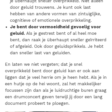
je überhaupt sneller overprikkeld. Niet alleen
door geluid trouwens. Je kunt ook last
hebben van andere vormen van zintuiglijke,
cognitieve of
emotionele overprikkeling
.
Je bent door
vermoeidheid gevoelig voor
geluid
.
Als je gestrest bent of al heel moe
bent, dan raak je überhaupt sneller geïrriteerd
of afgeleid. Ook door geluidsprikkels. Je hebt
dan sneller
last van geluiden
.
En laten we niet vergeten; dat je snel
overprikkeld bent door geluid kan er ook aan
liggen dat je veel herrie om je heen hebt. Als je in
een hutje op de hei woont, zal het makkelijker
focussen zijn dan als je luidruchtige buren graag
een drumconcert geven terwijl jij door een lang
document probeert te ploegen.