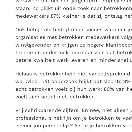
werkvloer (of met een jargonterm ‘employee 
staan. Zo blijkt uit onderzoek naar betrokken
medewerkers 87% kleiner is dat zij ontslag n
Ook heb je als bedrijf meer succes wanneer je
organisaties met betrokken medewerkers volg
winstgevender en krijgen ze hogere klantbeoo
theorie en onderzoek daarnaar zien dat betro
betere kwaliteit werk leveren en minder snel u
Helaas is betrokkenheid niet vanzelfspreken
werkvloer. Uit onderzoek blijkt dat slechts 
echt betrokken voelt bij hun werk; 80% van he
voelt zich actief niet-betrokken.
Vrij schrikbarende cijfers! En nee, niet alleen
professional is het fijn om je betrokken te v
is voor jou persoonlijk? Als je je betrokken voe