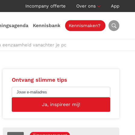
Incompany offerte
Over ons
App
ningsagenda
Kennisbank
Kennismaken?
n eenzaamheid vanachter je pc
Ontvang slimme tips