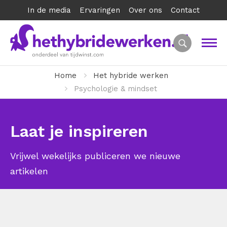
In de media
Ervaringen
Over ons
Contact
Home
Het hybride werken
Psychologie & mindset
Laat je inspireren
Vrijwel wekelijks publiceren we nieuwe
artikelen