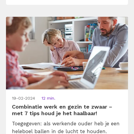
zijn, met een lekker drankje op het terras.
De klok tikt ondertussen door en je deadline
hijgt in […]
19-02-2024
12 min.
Combinatie werk en gezin te zwaar –
met 7 tips houd je het haalbaar!
Toegegeven: als werkende ouder heb je een
heleboel ballen in de lucht te houden.