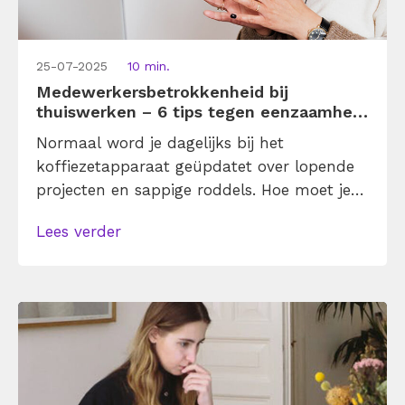
25-07-2025
10 min.
Medewerkersbetrokkenheid bij
thuiswerken – 6 tips tegen eenzaamheid
vanachter je pc
Normaal word je dagelijks bij het
koffiezetapparaat geüpdatet over lopende
projecten en sappige roddels. Hoe moet je
dat doen als je veel vanuit huis werkt?
Lees verder
Gelukkig kun je ook als je thuis aan het
werk bent betrokken blijven bij je werk, het
team en het bedrijf. Met deze 6 tips lukt
het je om jouw medewerkersbetrokkenheid
te vergroten. En daarmee […]