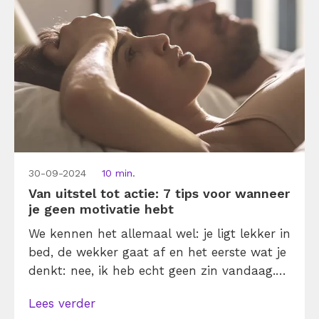
zaterdagochtend en het gevoel hebt […]
30-09-2024
10 min.
Van uitstel tot actie: 7 tips voor wanneer
je geen motivatie hebt
We kennen het allemaal wel: je ligt lekker in
bed, de wekker gaat af en het eerste wat je
denkt: nee, ik heb echt geen zin vandaag.
Of je zit achter de computer, verlangend
Lees verder
naar buiten te staren. Kon je daar maar