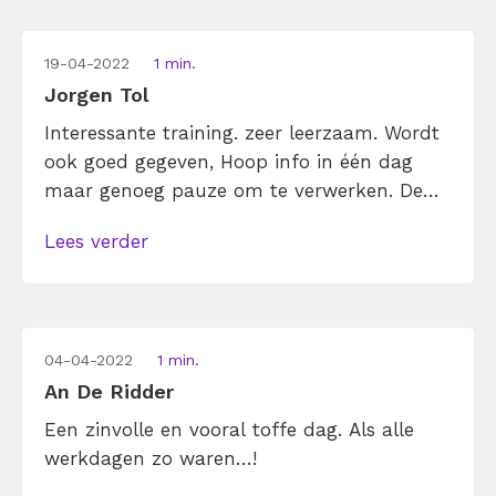
19-04-2022
1 min.
Jorgen Tol
Interessante training. zeer leerzaam. Wordt
ook goed gegeven, Hoop info in één dag
maar genoeg pauze om te verwerken. De
dag vloog voorbij. Ben gemotiveerd om
Lees verder
actie te ondernemen!
04-04-2022
1 min.
An De Ridder
Een zinvolle en vooral toffe dag. Als alle
werkdagen zo waren…!