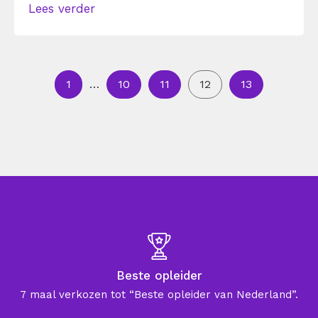
Lees verder
1
…
10
11
12
13
Beste opleider
7 maal verkozen tot “Beste opleider van Nederland”.