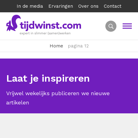
In de media
Ervaringen
Over ons
Contact
Home
pagina 12
Laat je inspireren
Vrijwel wekelijks publiceren we nieuwe
artikelen