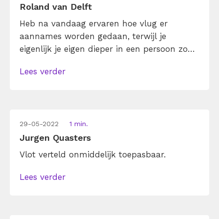
Roland van Delft
Heb na vandaag ervaren hoe vlug er
aannames worden gedaan, terwijl je
eigenlijk je eigen dieper in een persoon zou
moeten verdiepen en luisteren, en tevens je
Lees verder
eigen best ook wat kwetsbaarder mag
openstellen.
29-05-2022
1 min.
Jurgen Quasters
Vlot verteld onmiddelijk toepasbaar.
Lees verder