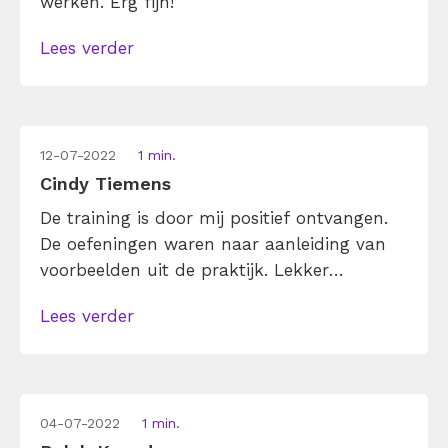
werken. Erg fijn!
Lees verder
12-07-2022
1 min.
Cindy Tiemens
De training is door mij positief ontvangen.
De oefeningen waren naar aanleiding van
voorbeelden uit de praktijk. Lekker
praktisch. Veel dingen wist ik al wel maar
Lees verder
het was goed om hier nogmaals bewust
mee bezig te zijn. Je staat er versteld van
hoeveel is gebaseerd op aannames over en
weer!
04-07-2022
1 min.