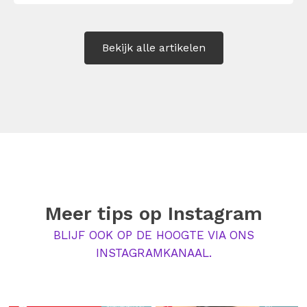
praatgrage collega’s en staat de deur altijd
op een kier voor mensen met vragen. Thuis
zijn dan misschien de vuile vaat en
Bekijk alle artikelen
aandachtvragende kat potentiële afleiders.
Toch […]
Meer tips op
Instagram
BLIJF OOK OP DE HOOGTE VIA ONS
INSTAGRAMKANAAL.