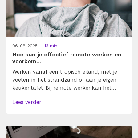
06-08-2025
13 min.
Hoe kun je effectief remote werken en
voorkom...
Werken vanaf een tropisch eiland, met je
voeten in het strandzand of aan je eigen
keukentafel. Bij remote werkenkan het
allemaal. Steeds meer werkgevers zijn
Lees verder
afgestapt van het idee dat je altijd maar op
kantoor moet werken. Remote werken
maakt productiever, vergroot je werkplezier
en kan je werk-privébalans verbeteren.
Maar, zo benadrukken experts, je moet het