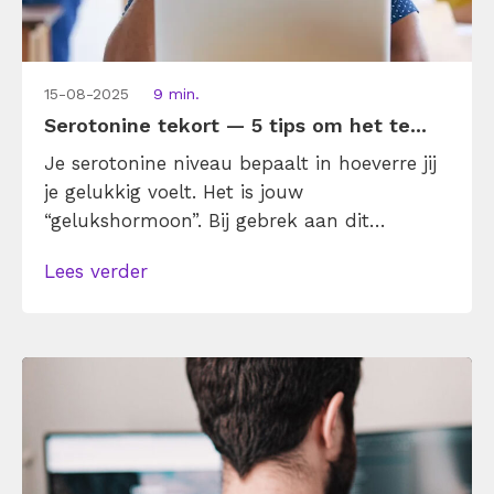
15-08-2025
9 min.
Serotonine tekort — 5 tips om het te...
Je serotonine niveau bepaalt in hoeverre jij
je gelukkig voelt. Het is jouw
“gelukshormoon”. Bij gebrek aan dit
geluksstofje kan dat fysiek en mentaal nare
Lees verder
gevolgen hebben. Denk bijvoorbeeld aan
angst- en depressieklachten, een
verminderde eetlust en minder behoefte
aan seks en vrienden om je heen. Heb je
voldoende serotonine, dan voel je je ook
goed! Met deze 5 tips […]