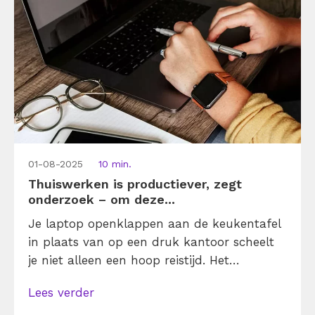
wel goed aanpakken.
01-08-2025
10 min.
Thuiswerken is productiever, zegt
onderzoek – om deze...
Je laptop openklappen aan de keukentafel
in plaats van op een druk kantoor scheelt
je niet alleen een hoop reistijd. Het
bevordert ook je productiviteit. Ja echt! In
Lees verder
de gemiddelde kantoortuin heb je