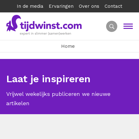
In de media
Ervaringen
Over ons
Contact
Home
Laat je inspireren
Vrijwel wekelijks publiceren we nieuwe
artikelen