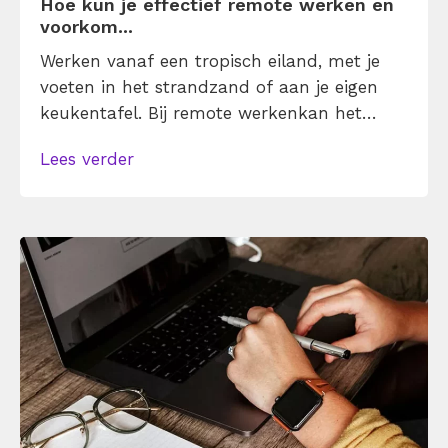
Hoe kun je effectief remote werken en
voorkom...
Werken vanaf een tropisch eiland, met je
voeten in het strandzand of aan je eigen
keukentafel. Bij remote werkenkan het
allemaal. Steeds meer werkgevers zijn
Lees verder
afgestapt van het idee dat je altijd maar op
kantoor moet werken. Remote werken
maakt productiever, vergroot je werkplezier
en kan je werk-privébalans verbeteren.
Maar, zo benadrukken experts, je moet het
wel goed aanpakken.