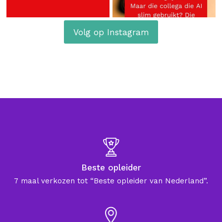
Volg op Instagram
Beste opleider
7 maal verkozen tot “Beste opleider van Nederland”.