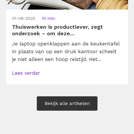
01-08-2025
10 min.
Thuiswerken is productiever, zegt
onderzoek – om deze...
Je laptop openklappen aan de keukentafel
in plaats van op een druk kantoor scheelt
je niet alleen een hoop reistijd. Het
bevordert ook je productiviteit. Ja echt! In
Lees verder
de gemiddelde kantoortuin heb je
praatgrage collega’s en staat de deur altijd
op een kier voor mensen met vragen. Thuis
zijn dan misschien de vuile vaat en
Bekijk alle artikelen
aandachtvragende kat potentiële afleiders.
Toch […]