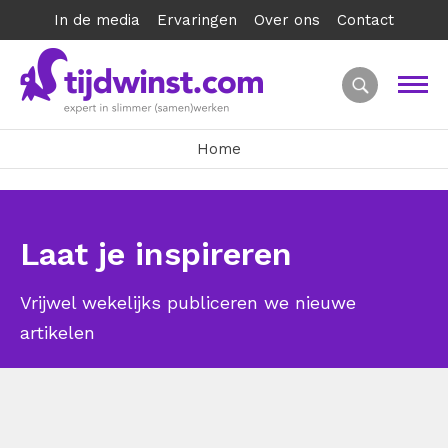
In de media
Ervaringen
Over ons
Contact
Home
Laat je inspireren
Vrijwel wekelijks publiceren we nieuwe
artikelen